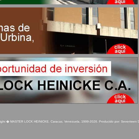
ight � MASTER LOCK HEINICKE. Caracas, Venezuela, 1999-
2026. Producido por:
Seventeen 