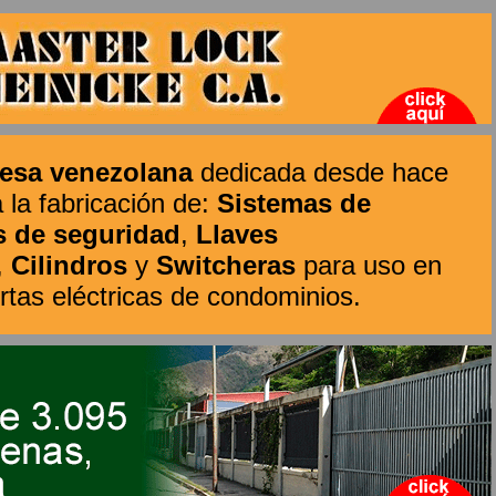
esa venezolana
dedicada desde hace
la fabricación de:
Sistemas de
s de seguridad
,
Llaves
,
Cilindros
y
Switcheras
para uso en
tas eléctricas de condominios.